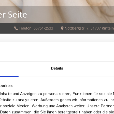
r Seite
Telefon:
05751-2533
Nottbergstr. 7, 31737 Rinteln


n Rinteln
Kampmeier
Details
Wir sind im Trauerfall j
en in einem
Cookies
ind wir seit vielen
nhalte und Anzeigen zu personalisieren, Funktionen für soziale
Website zu analysieren. Außerdem geben wir Informationen zu I
Kontakt
mit der vierten Generation
r soziale Medien, Werbung und Analysen weiter. Unsere Partner
 Daten zusammen, die Sie ihnen bereitgestellt haben oder die s