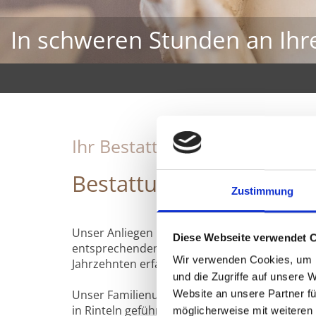
In schweren Stunden an Ihre
Ihr Bestattungsunternehmen i
Bestattungen Günter 
Zustimmung
Unser Anliegen ist es, würdevolle Bestattung
Diese Webseite verwendet 
entsprechendem Rahmen auszurichten. Darin s
Wir verwenden Cookies, um I
Jahrzehnten erfahren.
und die Zugriffe auf unsere 
Unser Familienunternehmen wird inzwischen 
Website an unsere Partner fü
in Rinteln geführt.
möglicherweise mit weiteren