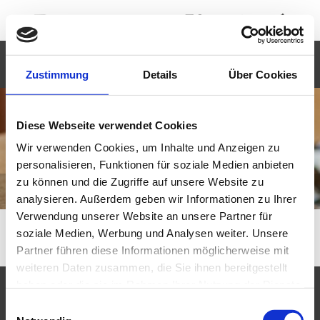
Zum Inhalt springen
Zustimmung
Details
Über Cookies
Diese Webseite verwendet Cookies
Wir verwenden Cookies, um Inhalte und Anzeigen zu
personalisieren, Funktionen für soziale Medien anbieten
zu können und die Zugriffe auf unsere Website zu
In schweren Stunden an Ihrer Seite
analysieren. Außerdem geben wir Informationen zu Ihrer
Verwendung unserer Website an unsere Partner für
soziale Medien, Werbung und Analysen weiter. Unsere
Partner führen diese Informationen möglicherweise mit
weiteren Daten zusammen, die Sie ihnen bereitgestellt
haben oder die sie im Rahmen Ihrer Nutzung der Dienste
Bestattungen Günter Kampmeier
gesammelt haben.
E
Nottbergstr. 7